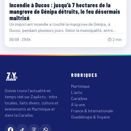
Incendie à Ducos : jusqu’à 7 hectares de la
mangrove de Génipa détruits, le feu désormais
maîtrisé
Un important incendie a touché la mangrove de Génipa, à
Ducos, pendant plusieurs jours. Selon la municipalité, entre…
06/08 · 21h54
⏱ 2 min
RUBRIQUES
Martinique
Suivez toute l'actualité en
L'actu
temps réel sur ZayActu : infos
Caraïbes
locales, faits divers, culture et
À la une
événements en Martinique et
France & Internationale
dans la Caraïbe.
Guadeloupe & Guyane