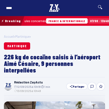
🔍
niers véhicules concernés
⚡ Breaking
07/08 · 13h46
Pas-de
FRANCE & INTERNATIONALE
Accueil
›
Martinique
›
MARTINIQUE
226 kg de cocaïne saisis à l’aéroport
Aimé Césaire, 9 personnes
interpellées
Rédaction ZayActu
Partager
12/09/2025 à 10h18
·
⏱ 1 min
·
13/09/2025 à 10h49