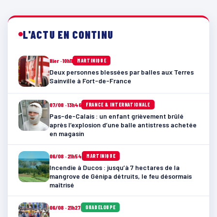
L'ACTU EN CONTINU
Hier · 10h11
MARTINIQUE
Deux personnes blessées par balles aux Terres
Sainville à Fort-de-France
07/08 · 13h46
FRANCE & INTERNATIONALE
Pas-de-Calais : un enfant grièvement brûlé
après l’explosion d’une balle antistress achetée
en magasin
06/08 · 21h54
MARTINIQUE
Incendie à Ducos : jusqu’à 7 hectares de la
mangrove de Génipa détruits, le feu désormais
maîtrisé
06/08 · 21h27
GUADELOUPE