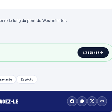
terre le long du pont de Westminster.
S'ABONNER
zay actu
ZayActu
TAGEZ-LE