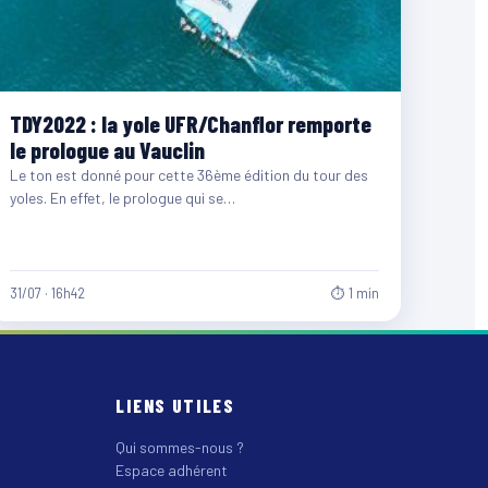
TDY2022 : la yole UFR/Chanflor remporte
le prologue au Vauclin
Le ton est donné pour cette 36ème édition du tour des
yoles. En effet, le prologue qui se…
31/07 · 16h42
⏱ 1 min
LIENS UTILES
Qui sommes-nous ?
Espace adhérent