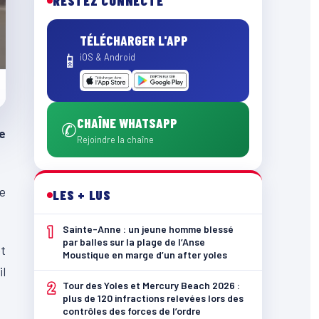
RESTEZ CONNECTÉ
TÉLÉCHARGER L'APP
📱
iOS & Android
CHAÎNE WHATSAPP
✆
e
Rejoindre la chaîne
e
LES + LUS
1
Sainte-Anne : un jeune homme blessé
par balles sur la plage de l’Anse
et
Moustique en marge d’un after yoles
il
2
Tour des Yoles et Mercury Beach 2026 :
plus de 120 infractions relevées lors des
contrôles des forces de l’ordre