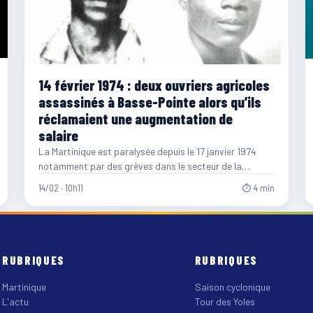
14 février 1974 : deux ouvriers agricoles
assassinés à Basse-Pointe alors qu’ils
réclamaient une augmentation de
salaire
La Martinique est paralysée depuis le 17 janvier 1974
notamment par des grèves dans le secteur de la…
14/02 · 10h11
⏱ 4 min
RUBRIQUES
RUBRIQUES
Martinique
Saison cyclonique
L'actu
Tour des Yoles