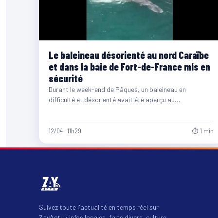
Le baleineau désorienté au nord Caraïbe
et dans la baie de Fort-de-France mis en
sécurité
Durant le week-end de Pâques, un baleineau en
difficulté et désorienté avait été aperçu au
nord Caraïbe. Suite à ça, les services…
12/04 · 11h29
⏱ 1 min
Suivez toute l'actualité en temps réel sur
ZayActu : infos locales, faits divers, culture