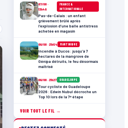
07/08 ·
FRANCE &
INTERNATIONALE
13h46
Pas-de-Calais : un enfant
grièvement brûlé après
l’explosion d’une balle antistress
achetée en magasin
06/08 · 21h54
MARTINIQUE
Incendie à Ducos : jusqu’à 7
hectares de la mangrove de
Génipa détruits, le feu désormais
maîtrisé
06/08 · 21h27
GUADELOUPE
Tour cycliste de Guadeloupe
2026 : Edwin Nubul décroche un
Top 10 lors de la 7ᵉ étape
VOIR TOUT LE FIL →