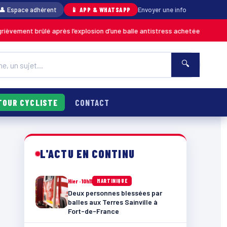
👤 Espace adhérent
📱 APP & WHATSAPP
Envoyer une info
 brûlé après l’explosion d’une balle antistress achetée en magasin
MART
🔍
TOUR CYCLISTE
CONTACT
L'ACTU EN CONTINU
Hier · 10h11
MARTINIQUE
Deux personnes blessées par
balles aux Terres Sainville à
Fort-de-France