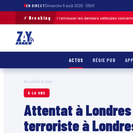
EN DIRECT
Dimanche 9 août 2026 · 05h11
⚡ Breaking
ration de terrain pour retrouver les derniers véhicules concernés
FRANC
ACTUS
RÉGIE PUB
APP
Accueil
›
À la une
›
À LA UNE
Attentat à Londres
terroriste à Londre