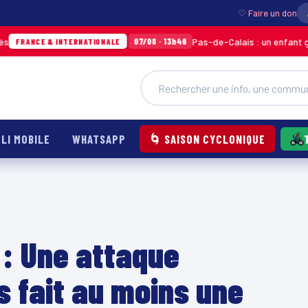
♡ Faire un don
Pas-de-Calais : un enfant grièvement
07/08 · 13h46
E & INTERNATIONALE
LI MOBILE
WHATSAPP
🌀 SAISON CYCLONIQUE
 : Une attaque
s fait au moins une