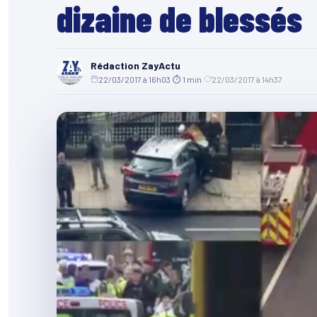
dizaine de blessés
Rédaction ZayActu
22/03/2017 à 16h03
·
⏱ 1 min
·
22/03/2017 à 14h37