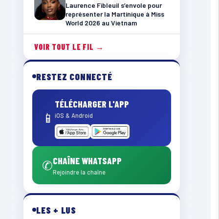
Laurence Fibleuil s’envole pour
représenter la Martinique à Miss
World 2026 au Vietnam
VOIR TOUT LE FIL →
RESTEZ CONNECTÉ
TÉLÉCHARGER L'APP
📱
iOS & Android
CHAÎNE WHATSAPP
✆
Rejoindre la chaîne
LES + LUS