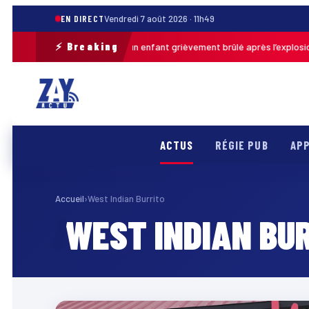
EN DIRECT
Vendredi 7 août 2026 · 11h49
⚡ Breaking
Pas-de-Calais : un enfant grièvement brûlé après l’explosion d’
. · 13h46
ACTUS
RÉGIE PUB
APP
Accueil
›
West Indian Burrito
WEST INDIAN BU