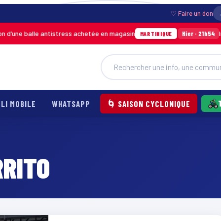
♡ Faire un don
une balle antistress achetée en magasin
Incen
Hier · 21h54
MARTINIQUE
LI MOBILE
WHATSAPP
🌀 SAISON CYCLONIQUE
RRITO