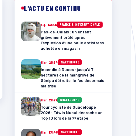
L'ACTU EN CONTINU
Auj. · 13h46
FRANCE & INTERNATIONALE
Pas-de-Calais : un enfant
grièvement brûlé après
l’explosion d’une balle antistress
achetée en magasin
Hier · 21h54
MARTINIQUE
Incendie à Ducos : jusqu’à 7
hectares de la mangrove de
Génipa détruits, le feu désormais
maîtrisé
Hier · 21h27
GUADELOUPE
Tour cycliste de Guadeloupe
2026 : Edwin Nubul décroche un
Top 10 lors de la 7ᵉ étape
Hier · 13h48
MARTINIQUE