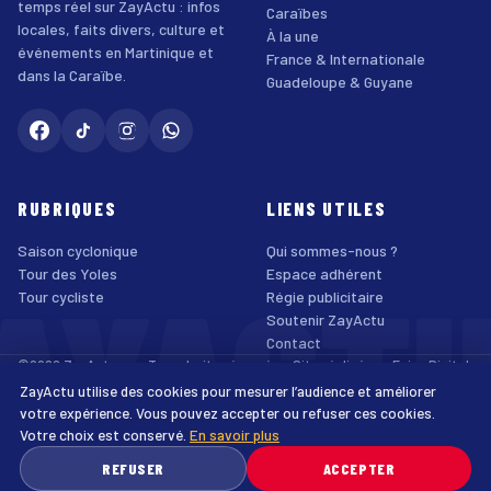
temps réel sur ZayActu : infos
Caraïbes
locales, faits divers, culture et
À la une
événements en Martinique et
France & Internationale
dans la Caraïbe.
Guadeloupe & Guyane
RUBRIQUES
LIENS UTILES
Saison cyclonique
Qui sommes-nous ?
AYACT
Tour des Yoles
Espace adhérent
Tour cycliste
Régie publicitaire
Soutenir ZayActu
Contact
©2026 ZayActu.org. Tous droits réservés. · Site réalisé par
Enjoy Digital
Agency
ZayActu utilise des cookies pour mesurer l’audience et améliorer
↑
Mentions légales
Confidentialité
Cookies
CGU
Accessibilité
votre expérience. Vous pouvez accepter ou refuser ces cookies.
Votre choix est conservé.
En savoir plus
♿
REFUSER
ACCEPTER