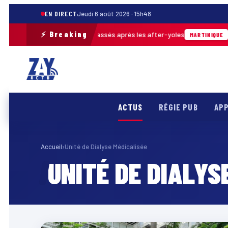
EN DIRECT
Jeudi 6 août 2026 · 15h48
⚡ Breaking
rès de 30 m³ de déchets ramassés après les after-yoles
0
MARTINIQUE
ACTUS
RÉGIE PUB
APP
Accueil
›
Unité de Dialyse Médicalisée
UNITÉ DE DIALYS