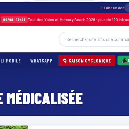
♡ Faire un don
Tour des Yoles et Mercury Beach 2026 : plus de 120 infractio
4/08 · 12h29
LI MOBILE
WHATSAPP
🌀 SAISON CYCLONIQUE
E MÉDICALISÉE