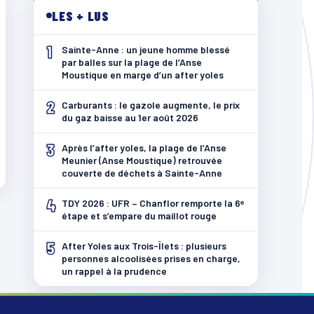
LES + LUS
1
Sainte-Anne : un jeune homme blessé
par balles sur la plage de l’Anse
Moustique en marge d’un after yoles
2
Carburants : le gazole augmente, le prix
du gaz baisse au 1er août 2026
3
Après l’after yoles, la plage de l’Anse
Meunier (Anse Moustique) retrouvée
couverte de déchets à Sainte-Anne
4
TDY 2026 : UFR – Chanflor remporte la 6ᵉ
étape et s’empare du maillot rouge
5
After Yoles aux Trois-Îlets : plusieurs
personnes alcoolisées prises en charge,
un rappel à la prudence