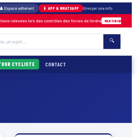
👤 Espace adhérent
📱 APP & WHATSAPP
Envoyer une info
ns relevées lors des contrôles des forces de l’ordre
04/08 
MARTINIQUE
🔍
TOUR CYCLISTE
CONTACT