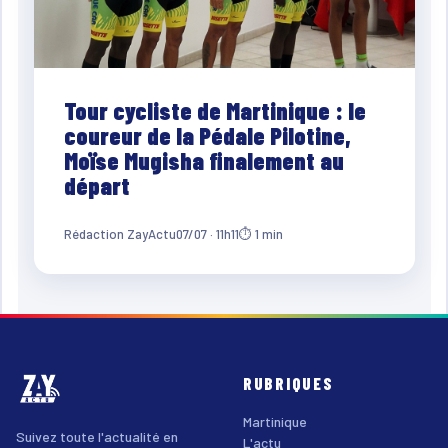
Tour cycliste de Martinique : le
coureur de la Pédale Pilotine,
Moïse Mugisha finalement au
départ
Rédaction ZayActu
07/07 · 11h11
⏱ 1 min
RUBRIQUES
Martinique
Suivez toute l'actualité en
L'actu