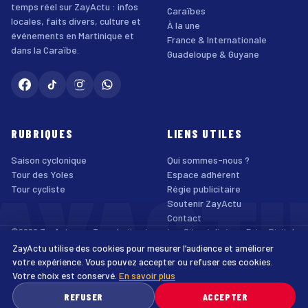
temps réel sur ZayActu : infos
Caraïbes
locales, faits divers, culture et
À la une
événements en Martinique et
France & Internationale
dans la Caraïbe.
Guadeloupe & Guyane
RUBRIQUES
LIENS UTILES
Saison cyclonique
Qui sommes-nous ?
AYACT
Tour des Yoles
Espace adhérent
Tour cycliste
Régie publicitaire
Soutenir ZayActu
Contact
©2026 ZayActu.org. Tous droits réservés. · Site réalisé par
Enjoy Digital
Agency
ZayActu utilise des cookies pour mesurer l’audience et améliorer
↑
Mentions légales
Confidentialité
Cookies
CGU
Accessibilité
votre expérience. Vous pouvez accepter ou refuser ces cookies.
Votre choix est conservé.
En savoir plus
♿
REFUSER
ACCEPTER