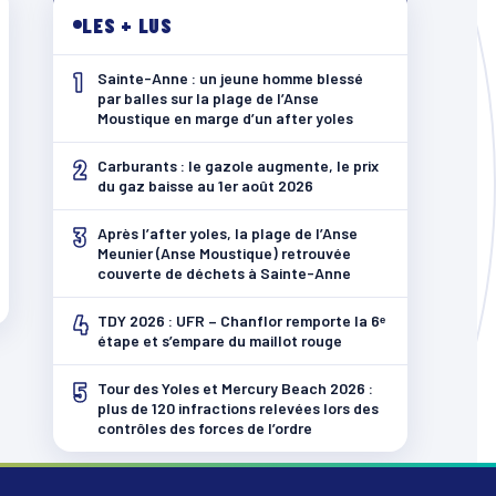
LES + LUS
1
Sainte-Anne : un jeune homme blessé
par balles sur la plage de l’Anse
Moustique en marge d’un after yoles
2
Carburants : le gazole augmente, le prix
du gaz baisse au 1er août 2026
3
Après l’after yoles, la plage de l’Anse
Meunier (Anse Moustique) retrouvée
couverte de déchets à Sainte-Anne
4
TDY 2026 : UFR – Chanflor remporte la 6ᵉ
étape et s’empare du maillot rouge
5
Tour des Yoles et Mercury Beach 2026 :
plus de 120 infractions relevées lors des
contrôles des forces de l’ordre