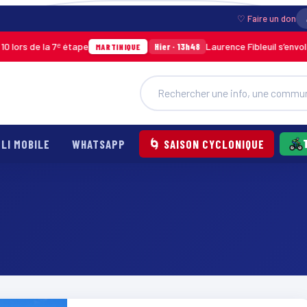
♡ Faire un don
ors de la 7ᵉ étape
Laurence Fibleuil s’envole 
Hier · 13h48
MARTINIQUE
LI MOBILE
WHATSAPP
🌀 SAISON CYCLONIQUE