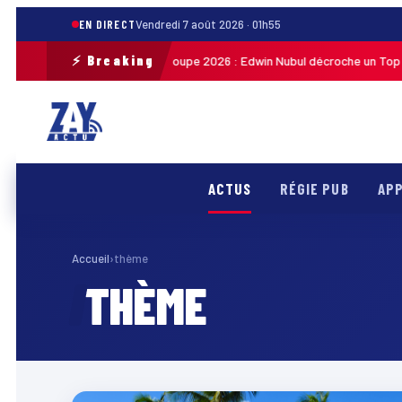
EN DIRECT
Vendredi 7 août 2026 · 01h55
⚡ Breaking
Tour cycliste de Guadeloupe 2026 : Edwin Nubul décroche un Top 10 l
21h27
ACTUS
RÉGIE PUB
APP
Accueil
›
thème
THÈME