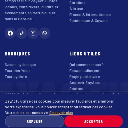
temps réel sur ZayActu : infos
Caraïbes
locales, faits divers, culture et
À la une
événements en Martinique et
France & Internationale
dans la Caraïbe.
Guadeloupe & Guyane
RUBRIQUES
LIENS UTILES
Saison cyclonique
Qui sommes-nous ?
AYACT
Tour des Yoles
Espace adhérent
Tour cycliste
Régie publicitaire
Soutenir ZayActu
Contact
©2026 ZayActu.org. Tous droits réservés. · Site réalisé par
Enjoy Digital
Agency
ZayActu utilise des cookies pour mesurer l’audience et améliorer
↑
Mentions légales
Confidentialité
Cookies
CGU
Accessibilité
votre expérience. Vous pouvez accepter ou refuser ces cookies.
Votre choix est conservé.
En savoir plus
♿
REFUSER
ACCEPTER