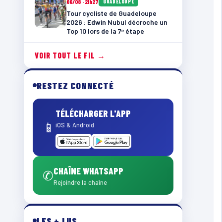
06/08 · 21h27
GUADELOUPE
Tour cycliste de Guadeloupe
2026 : Edwin Nubul décroche un
Top 10 lors de la 7ᵉ étape
VOIR TOUT LE FIL →
RESTEZ CONNECTÉ
TÉLÉCHARGER L'APP
📱
iOS & Android
CHAÎNE WHATSAPP
✆
Rejoindre la chaîne
LES + LUS