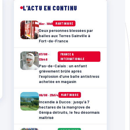
L'ACTU EN CONTINU
Hier · 10h11
MARTINIQUE
Deux personnes blessées par
balles aux Terres Sainville à
Fort-de-France
07/08 ·
FRANCE &
INTERNATIONALE
13h46
Pas-de-Calais : un enfant
grièvement brûlé après
l’explosion d’une balle antistress
achetée en magasin
06/08 · 21h54
MARTINIQUE
Incendie à Ducos : jusqu’à 7
hectares de la mangrove de
Génipa détruits, le feu désormais
maîtrisé