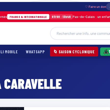
♡ Faire un don
Pas-de-Calais : un enfant gri
07/08 · 13h46
FRANCE & INTERNATIONALE
LI MOBILE
WHATSAPP
🌀 SAISON CYCLONIQUE
A CARAVELLE