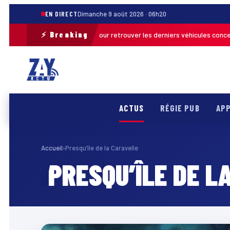
EN DIRECT
Dimanche 9 août 2026 · 06h20
⚡ Breaking
une opération de terrain pour retrouver les derniers véhicules concernés
ACTUS
RÉGIE PUB
APP
Accueil
›
Presqu’île de la Caravelle
PRESQU’ÎLE DE L