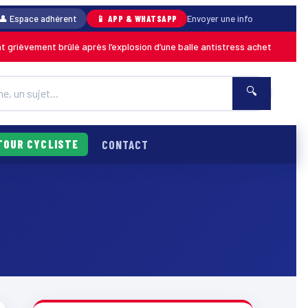
👤 Espace adhérent
📱 APP & WHATSAPP
Envoyer une info
èvement brûlé après l’explosion d’une balle antistress achetée en magasi
🔍
TOUR CYCLISTE
CONTACT