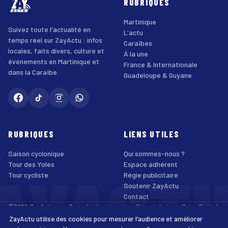
RUBRIQUES
Martinique
Suivez toute l'actualité en
L'actu
temps réel sur ZayActu : infos
Caraïbes
locales, faits divers, culture et
À la une
événements en Martinique et
France & Internationale
dans la Caraïbe.
Guadeloupe & Guyane
RUBRIQUES
LIENS UTILES
Saison cyclonique
Qui sommes-nous ?
AYACT
Tour des Yoles
Espace adhérent
Tour cycliste
Régie publicitaire
Soutenir ZayActu
Contact
©2026 ZayActu.org. Tous droits réservés. · Site réalisé par
Enjoy Digital
Agency
ZayActu utilise des cookies pour mesurer l’audience et améliorer
↑
Mentions légales
Confidentialité
Cookies
CGU
Accessibilité