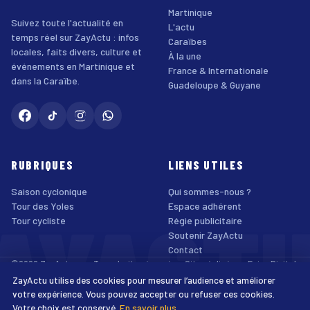
Martinique
Suivez toute l'actualité en
L'actu
temps réel sur ZayActu : infos
Caraïbes
locales, faits divers, culture et
À la une
événements en Martinique et
France & Internationale
dans la Caraïbe.
Guadeloupe & Guyane
RUBRIQUES
LIENS UTILES
Saison cyclonique
Qui sommes-nous ?
AYACT
Tour des Yoles
Espace adhérent
Tour cycliste
Régie publicitaire
Soutenir ZayActu
Contact
©2026 ZayActu.org. Tous droits réservés. · Site réalisé par
Enjoy Digital
Agency
ZayActu utilise des cookies pour mesurer l’audience et améliorer
↑
Mentions légales
Confidentialité
Cookies
CGU
Accessibilité
votre expérience. Vous pouvez accepter ou refuser ces cookies.
Votre choix est conservé.
En savoir plus