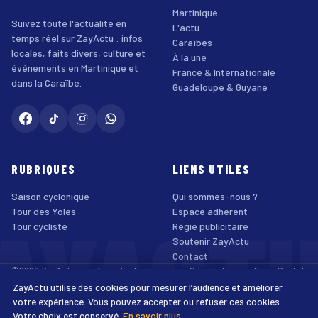
Martinique
Suivez toute l'actualité en
L'actu
temps réel sur ZayActu : infos
Caraïbes
locales, faits divers, culture et
À la une
événements en Martinique et
France & Internationale
dans la Caraïbe.
Guadeloupe & Guyane
RUBRIQUES
LIENS UTILES
Saison cyclonique
Qui sommes-nous ?
AYACT
Tour des Yoles
Espace adhérent
Tour cycliste
Régie publicitaire
Soutenir ZayActu
Contact
©2026 ZayActu.org. Tous droits réservés. · Site réalisé par
Enjoy Digital
Agency
ZayActu utilise des cookies pour mesurer l’audience et améliorer
↑
Mentions légales
Confidentialité
Cookies
CGU
Accessibilité
votre expérience. Vous pouvez accepter ou refuser ces cookies.
Votre choix est conservé.
En savoir plus