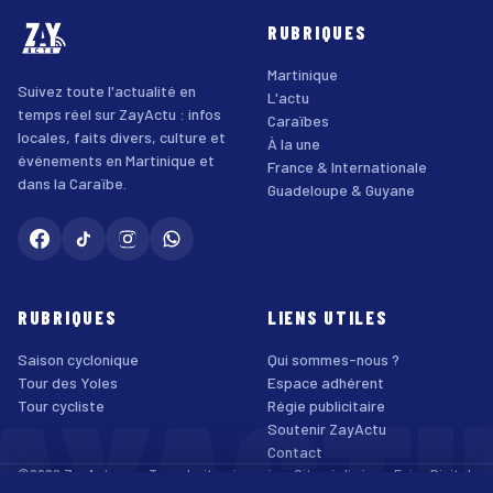
RUBRIQUES
Martinique
Suivez toute l'actualité en
L'actu
temps réel sur ZayActu : infos
Caraïbes
locales, faits divers, culture et
À la une
événements en Martinique et
France & Internationale
dans la Caraïbe.
Guadeloupe & Guyane
RUBRIQUES
LIENS UTILES
Saison cyclonique
Qui sommes-nous ?
AYACT
Tour des Yoles
Espace adhérent
Tour cycliste
Régie publicitaire
Soutenir ZayActu
Contact
©2026 ZayActu.org. Tous droits réservés. · Site réalisé par
Enjoy Digital