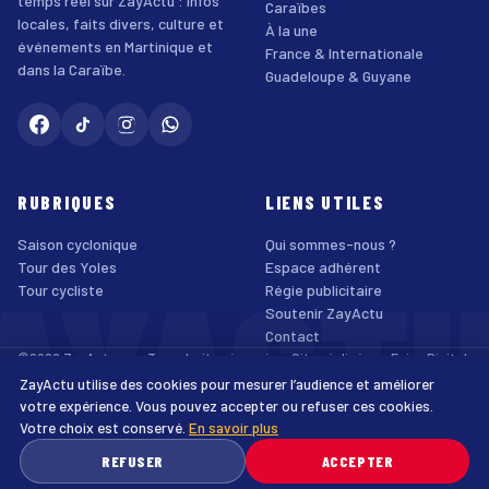
temps réel sur ZayActu : infos
Caraïbes
locales, faits divers, culture et
À la une
événements en Martinique et
France & Internationale
dans la Caraïbe.
Guadeloupe & Guyane
RUBRIQUES
LIENS UTILES
Saison cyclonique
Qui sommes-nous ?
AYACT
Tour des Yoles
Espace adhérent
Tour cycliste
Régie publicitaire
Soutenir ZayActu
Contact
©2026 ZayActu.org. Tous droits réservés. · Site réalisé par
Enjoy Digital
Agency
ZayActu utilise des cookies pour mesurer l’audience et améliorer
↑
Mentions légales
Confidentialité
Cookies
CGU
Accessibilité
votre expérience. Vous pouvez accepter ou refuser ces cookies.
Votre choix est conservé.
En savoir plus
♿
REFUSER
ACCEPTER