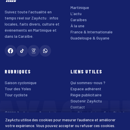
Martinique
Suivez toute l'actualité en
L'actu
temps réel sur ZayActu : infos
Caraïbes
locales, faits divers, culture et
À la une
événements en Martinique et
France & Internationale
dans la Caraïbe.
Guadeloupe & Guyane
RUBRIQUES
LIENS UTILES
Saison cyclonique
Qui sommes-nous ?
AYACT
Tour des Yoles
Espace adhérent
Tour cycliste
Régie publicitaire
Soutenir ZayActu
Contact
©2026 ZayActu.org. Tous droits réservés. · Site réalisé par
Enjoy Digital
Agency
ZayActu utilise des cookies pour mesurer l’audience et améliorer
↑
Mentions légales
Confidentialité
Cookies
CGU
Accessibilité
votre expérience. Vous pouvez accepter ou refuser ces cookies.