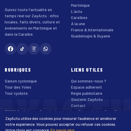
Martinique
Suivez toute l'actualité en
L'actu
temps réel sur ZayActu : infos
Caraïbes
locales, faits divers, culture et
À la une
événements en Martinique et
France & Internationale
dans la Caraïbe.
Guadeloupe & Guyane
RUBRIQUES
LIENS UTILES
Saison cyclonique
Qui sommes-nous ?
AYACT
Tour des Yoles
Espace adhérent
Tour cycliste
Régie publicitaire
Soutenir ZayActu
Contact
©2026 ZayActu.org. Tous droits réservés. · Site réalisé par
Enjoy Digital
Agency
ZayActu utilise des cookies pour mesurer l’audience et améliorer
↑
Mentions légales
Confidentialité
Cookies
CGU
Accessibilité
votre expérience. Vous pouvez accepter ou refuser ces cookies.
Votre choix est conservé.
En savoir plus