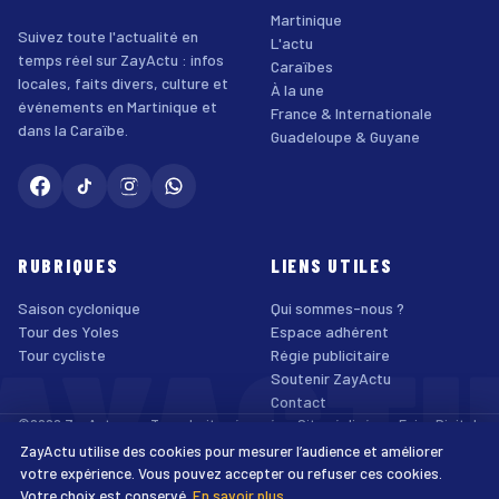
Martinique
Suivez toute l'actualité en
L'actu
temps réel sur ZayActu : infos
Caraïbes
locales, faits divers, culture et
À la une
événements en Martinique et
France & Internationale
dans la Caraïbe.
Guadeloupe & Guyane
RUBRIQUES
LIENS UTILES
Saison cyclonique
Qui sommes-nous ?
AYACT
Tour des Yoles
Espace adhérent
Tour cycliste
Régie publicitaire
Soutenir ZayActu
Contact
©2026 ZayActu.org. Tous droits réservés. · Site réalisé par
Enjoy Digital
Agency
ZayActu utilise des cookies pour mesurer l’audience et améliorer
↑
Mentions légales
Confidentialité
Cookies
CGU
Accessibilité
votre expérience. Vous pouvez accepter ou refuser ces cookies.
Votre choix est conservé.
En savoir plus