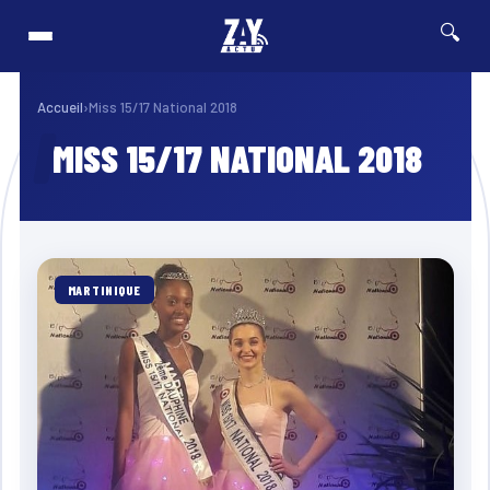
🔍
ur cycliste de Guadeloupe 2026 : Edwin Nubul décroche un Top 10 lors de la 7ᵉ
⚡ Breaking
Accueil
›
Miss 15/17 National 2018
MISS 15/17 NATIONAL 2018
MARTINIQUE