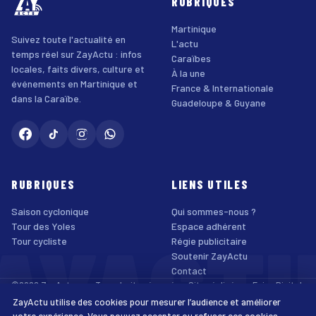
RUBRIQUES
Martinique
Suivez toute l'actualité en
L'actu
temps réel sur ZayActu : infos
Caraïbes
locales, faits divers, culture et
À la une
événements en Martinique et
France & Internationale
dans la Caraïbe.
Guadeloupe & Guyane
RUBRIQUES
LIENS UTILES
Saison cyclonique
Qui sommes-nous ?
AYACT
Tour des Yoles
Espace adhérent
Tour cycliste
Régie publicitaire
Soutenir ZayActu
Contact
©2026 ZayActu.org. Tous droits réservés. · Site réalisé par
Enjoy Digital
Agency
ZayActu utilise des cookies pour mesurer l’audience et améliorer
↑
Mentions légales
Confidentialité
Cookies
CGU
Accessibilité
votre expérience. Vous pouvez accepter ou refuser ces cookies.