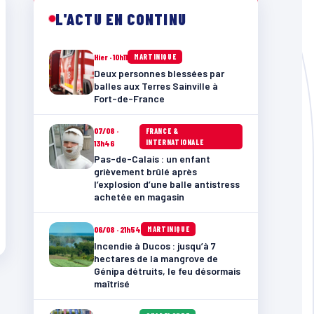
L'ACTU EN CONTINU
Hier · 10h11
MARTINIQUE
Deux personnes blessées par
balles aux Terres Sainville à
Fort-de-France
07/08 ·
FRANCE &
INTERNATIONALE
13h46
Pas-de-Calais : un enfant
grièvement brûlé après
l’explosion d’une balle antistress
achetée en magasin
06/08 · 21h54
MARTINIQUE
Incendie à Ducos : jusqu’à 7
hectares de la mangrove de
Génipa détruits, le feu désormais
maîtrisé