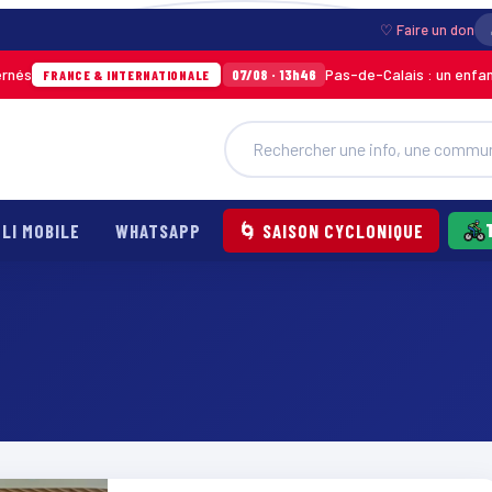
♡ Faire un don
Pas-de-Calais : un enfant gri
07/08 · 13h46
FRANCE & INTERNATIONALE
LI MOBILE
WHATSAPP
🌀 SAISON CYCLONIQUE