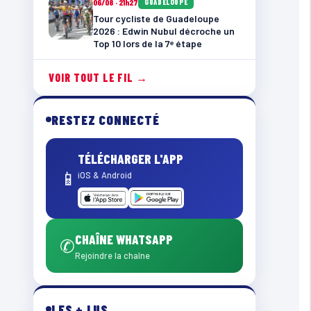
06/08 · 21h27
GUADELOUPE
Tour cycliste de Guadeloupe
2026 : Edwin Nubul décroche un
Top 10 lors de la 7ᵉ étape
VOIR TOUT LE FIL →
RESTEZ CONNECTÉ
TÉLÉCHARGER L'APP
📱
iOS & Android
CHAÎNE WHATSAPP
✆
Rejoindre la chaîne
LES + LUS