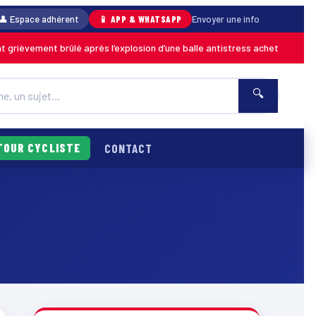
👤 Espace adhérent
📱 APP & WHATSAPP
Envoyer une info
èvement brûlé après l’explosion d’une balle antistress achetée en magasi
🔍
TOUR CYCLISTE
CONTACT