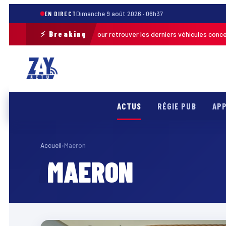
EN DIRECT
Dimanche 9 août 2026 · 06h37
⚡ Breaking
une opération de terrain pour retrouver les derniers véhicules concernés
ACTUS
RÉGIE PUB
APP
Accueil
›
Maeron
MAERON