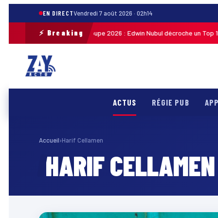
EN DIRECT
Vendredi 7 août 2026 · 02h14
⚡ Breaking
Tour cycliste de Guadeloupe 2026 : Edwin Nubul décroche un Top 10 lo
h27
ACTUS
RÉGIE PUB
APP
Accueil
›
Harif Cellamen
HARIF CELLAMEN