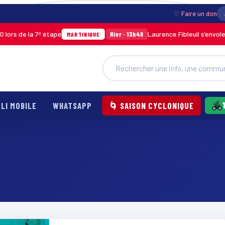
♡ Faire un don
rs de la 7ᵉ étape
Laurence Fibleuil s’envole p
Hier · 13h48
MARTINIQUE
LI MOBILE
WHATSAPP
🌀 SAISON CYCLONIQUE