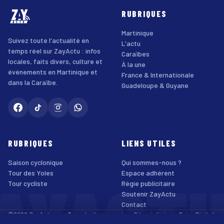
RUBRIQUES
Martinique
Suivez toute l'actualité en
L'actu
temps réel sur ZayActu : infos
Caraïbes
locales, faits divers, culture et
À la une
événements en Martinique et
France & Internationale
dans la Caraïbe.
Guadeloupe & Guyane
RUBRIQUES
LIENS UTILES
Saison cyclonique
Qui sommes-nous ?
AYACT
Tour des Yoles
Espace adhérent
Tour cycliste
Régie publicitaire
Soutenir ZayActu
Contact
©2026 ZayActu.org. Tous droits réservés. · Site réalisé par
Enjoy Digital
Agency