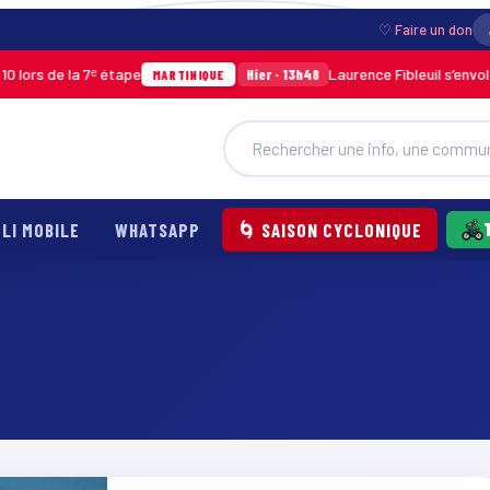
♡ Faire un don
s de la 7ᵉ étape
Laurence Fibleuil s’envole po
Hier · 13h48
MARTINIQUE
LI MOBILE
WHATSAPP
🌀 SAISON CYCLONIQUE