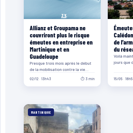
Allianz et Groupama ne
Émeutes
couvriront plus le risque
Calédon
émeutes en entreprise en
de l’arm
Martinique et en
du rése
Guadeloupe
Voilà main
jours que 
Presque trois mois après le début
Nouvelle-
de la mobilisation contre la vie
qui aujourd
chère en Martinique, les principaux
02/12 · 13h43
⏱ 3 min
15/05 · 18h
assureurs…
MARTINIQUE