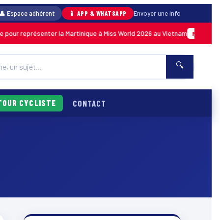
👤 Espace adhérent
📱 APP & WHATSAPP
Envoyer une info
ur représenter la Martinique à Miss World 2026 au Vietnam
0
MARTINIQUE
🔍
TOUR CYCLISTE
CONTACT