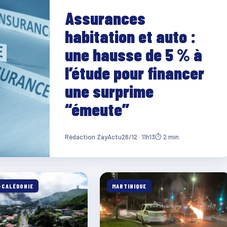
Assurances
habitation et auto :
une hausse de 5 % à
l’étude pour financer
une surprime
“émeute”
Rédaction ZayActu
26/12 · 11h13
⏱ 2 min
-CALÉDONIE
MARTINIQUE