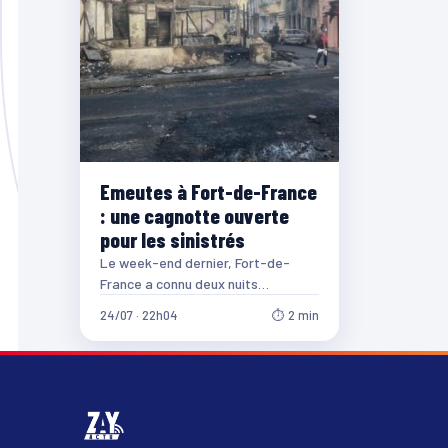
Emeutes à Fort-de-France
: une cagnotte ouverte
pour les sinistrés
Le week-end dernier, Fort-de-
France a connu deux nuits
d’émeutes, au centre-ville, puis aux
24/07 · 22h04
⏱ 2 min
Terres-Sainville. Des incendies se
sont…