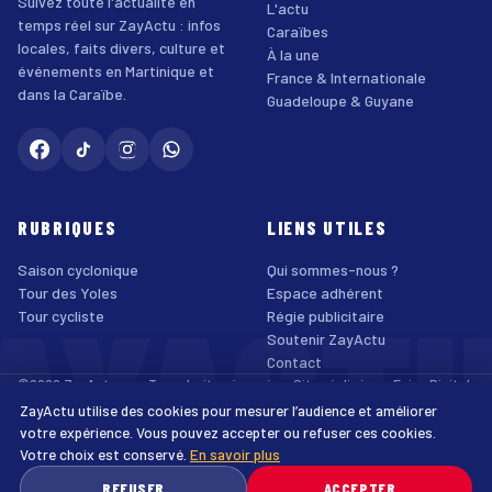
Suivez toute l'actualité en
L'actu
temps réel sur ZayActu : infos
Caraïbes
locales, faits divers, culture et
À la une
événements en Martinique et
France & Internationale
dans la Caraïbe.
Guadeloupe & Guyane
RUBRIQUES
LIENS UTILES
Saison cyclonique
Qui sommes-nous ?
AYACT
Tour des Yoles
Espace adhérent
Tour cycliste
Régie publicitaire
Soutenir ZayActu
Contact
©2026 ZayActu.org. Tous droits réservés. · Site réalisé par
Enjoy Digital
Agency
ZayActu utilise des cookies pour mesurer l’audience et améliorer
↑
Mentions légales
Confidentialité
Cookies
CGU
Accessibilité
votre expérience. Vous pouvez accepter ou refuser ces cookies.
Votre choix est conservé.
En savoir plus
♿
REFUSER
ACCEPTER