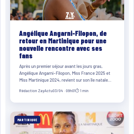
Angélique Angarni-Filopon, de
retour en Martinique pour une
nouvelle rencontre avec ses
fans
Après un premier séjour avant les jours gras,
Angélique Angarni-Filopon, Miss France 2025 et
Miss Martinique 2024, revient sur son île natale…
Rédaction ZayActu
03/04 · 09h01
⏱ 1 min
MARTINIQUE