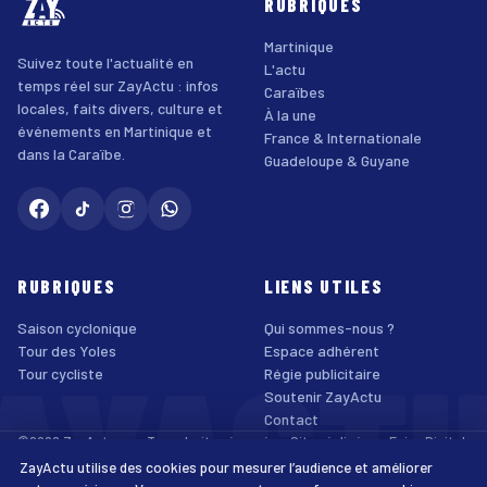
RUBRIQUES
Martinique
Suivez toute l'actualité en
L'actu
temps réel sur ZayActu : infos
Caraïbes
locales, faits divers, culture et
À la une
événements en Martinique et
France & Internationale
dans la Caraïbe.
Guadeloupe & Guyane
RUBRIQUES
LIENS UTILES
Saison cyclonique
Qui sommes-nous ?
AYACT
Tour des Yoles
Espace adhérent
Tour cycliste
Régie publicitaire
Soutenir ZayActu
Contact
©2026 ZayActu.org. Tous droits réservés. · Site réalisé par
Enjoy Digital
Agency
ZayActu utilise des cookies pour mesurer l’audience et améliorer
↑
Mentions légales
Confidentialité
Cookies
CGU
Accessibilité