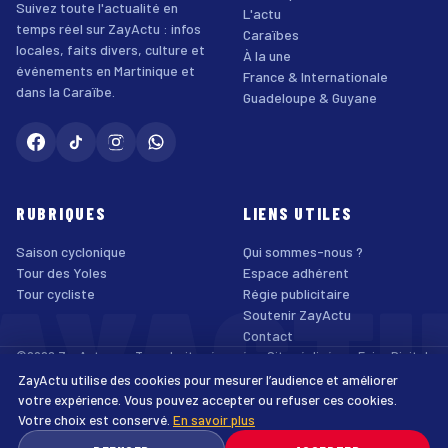
Suivez toute l'actualité en
L'actu
temps réel sur ZayActu : infos
Caraïbes
locales, faits divers, culture et
À la une
événements en Martinique et
France & Internationale
dans la Caraïbe.
Guadeloupe & Guyane
RUBRIQUES
LIENS UTILES
Saison cyclonique
Qui sommes-nous ?
AYACT
Tour des Yoles
Espace adhérent
Tour cycliste
Régie publicitaire
Soutenir ZayActu
Contact
©2026 ZayActu.org. Tous droits réservés. · Site réalisé par
Enjoy Digital
Agency
ZayActu utilise des cookies pour mesurer l’audience et améliorer
↑
Mentions légales
Confidentialité
Cookies
CGU
Accessibilité
votre expérience. Vous pouvez accepter ou refuser ces cookies.
Votre choix est conservé.
En savoir plus