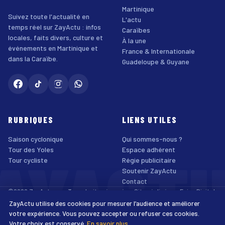
Martinique
Suivez toute l'actualité en
L'actu
temps réel sur ZayActu : infos
Caraïbes
locales, faits divers, culture et
À la une
événements en Martinique et
France & Internationale
dans la Caraïbe.
Guadeloupe & Guyane
RUBRIQUES
LIENS UTILES
Saison cyclonique
Qui sommes-nous ?
AYACT
Tour des Yoles
Espace adhérent
Tour cycliste
Régie publicitaire
Soutenir ZayActu
Contact
©2026 ZayActu.org. Tous droits réservés. · Site réalisé par
Enjoy Digital
Agency
ZayActu utilise des cookies pour mesurer l’audience et améliorer
↑
Mentions légales
Confidentialité
Cookies
CGU
Accessibilité
votre expérience. Vous pouvez accepter ou refuser ces cookies.
Votre choix est conservé.
En savoir plus