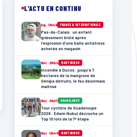
L'ACTU EN CONTINU
Auj. · 13h46
FRANCE & INTERNATIONALE
Pas-de-Calais : un enfant
grièvement brûlé après
l’explosion d’une balle antistress
achetée en magasin
Hier · 21h54
MARTINIQUE
Incendie à Ducos : jusqu’à 7
hectares de la mangrove de
Génipa détruits, le feu désormais
maîtrisé
Hier · 21h27
GUADELOUPE
Tour cycliste de Guadeloupe
2026 : Edwin Nubul décroche un
Top 10 lors de la 7ᵉ étape
Hier · 13h48
MARTINIQUE