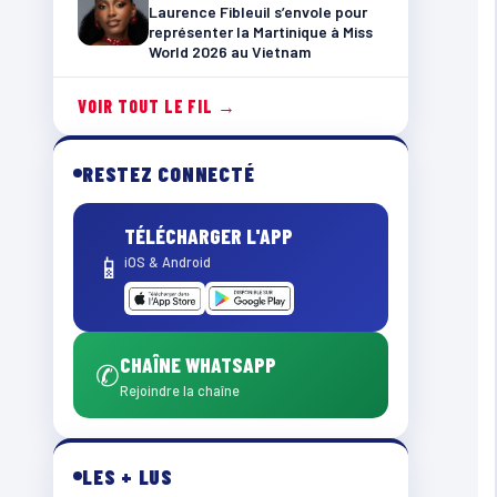
Laurence Fibleuil s’envole pour
représenter la Martinique à Miss
World 2026 au Vietnam
VOIR TOUT LE FIL →
RESTEZ CONNECTÉ
TÉLÉCHARGER L'APP
📱
iOS & Android
CHAÎNE WHATSAPP
✆
Rejoindre la chaîne
LES + LUS