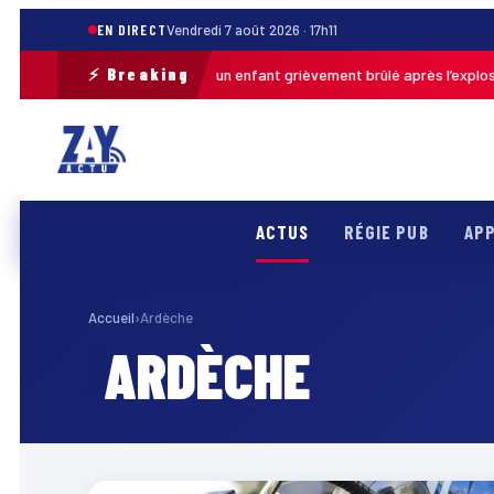
EN DIRECT
Vendredi 7 août 2026 · 17h11
⚡ Breaking
Pas-de-Calais : un enfant grièvement brûlé après l’explosion 
uj. · 13h46
ACTUS
RÉGIE PUB
APP
Accueil
›
Ardèche
ARDÈCHE