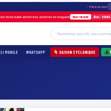
♡ Faire un don
d’une balle antistress achetée en magasin
Ince
Hier · 21h54
MARTINIQUE
LI MOBILE
WHATSAPP
🌀 SAISON CYCLONIQUE