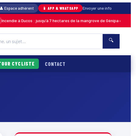
👤 Espace adhérent
📱 APP & WHATSAPP
Envoyer une info
ndie à Ducos : jusqu’à 7 hectares de la mangrove de Génipa détruits, le f
🔍
TOUR CYCLISTE
CONTACT