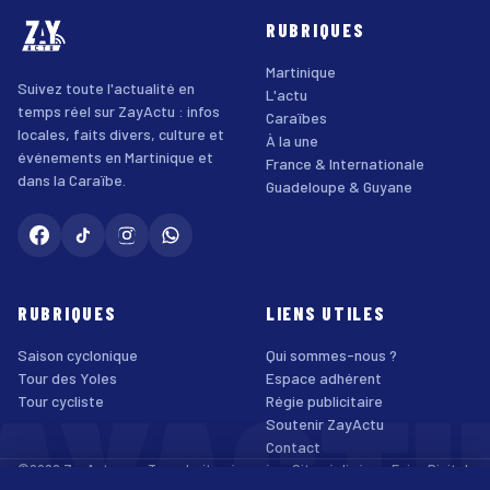
RUBRIQUES
Martinique
Suivez toute l'actualité en
L'actu
temps réel sur ZayActu : infos
Caraïbes
locales, faits divers, culture et
À la une
événements en Martinique et
France & Internationale
dans la Caraïbe.
Guadeloupe & Guyane
RUBRIQUES
LIENS UTILES
Saison cyclonique
Qui sommes-nous ?
AYACT
Tour des Yoles
Espace adhérent
Tour cycliste
Régie publicitaire
Soutenir ZayActu
Contact
©2026 ZayActu.org. Tous droits réservés. · Site réalisé par
Enjoy Digital
Agency