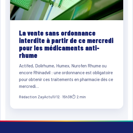
La vente sans ordonnance
interdite à partir de ce mercredi
pour les médicaments anti-
rhume
Actifed, Dolirhume, Humex, Nurofen Rhume ou
encore Rhinadvil : une ordonnance est obligatoire
pour obtenir ces traitements en pharmacie dès ce
mercredi…
Rédaction ZayActu
11/12 · 15h38
⏱ 2 min