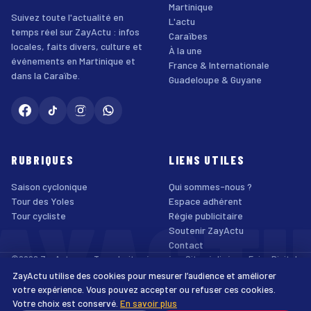
Martinique
Suivez toute l'actualité en
L'actu
temps réel sur ZayActu : infos
Caraïbes
locales, faits divers, culture et
À la une
événements en Martinique et
France & Internationale
dans la Caraïbe.
Guadeloupe & Guyane
RUBRIQUES
LIENS UTILES
Saison cyclonique
Qui sommes-nous ?
AYACT
Tour des Yoles
Espace adhérent
Tour cycliste
Régie publicitaire
Soutenir ZayActu
Contact
©2026 ZayActu.org. Tous droits réservés. · Site réalisé par
Enjoy Digital
Agency
ZayActu utilise des cookies pour mesurer l’audience et améliorer
↑
Mentions légales
Confidentialité
Cookies
CGU
Accessibilité
votre expérience. Vous pouvez accepter ou refuser ces cookies.
Votre choix est conservé.
En savoir plus