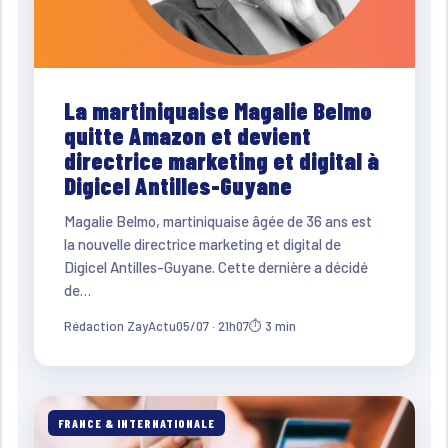
La martiniquaise Magalie Belmo
quitte Amazon et devient
directrice marketing et digital à
Digicel Antilles-Guyane
Magalie Belmo, martiniquaise âgée de 36 ans est
la nouvelle directrice marketing et digital de
Digicel Antilles-Guyane. Cette dernière a décidé
de…
Rédaction ZayActu
05/07 · 21h07
⏱ 3 min
FRANCE & INTERNATIONALE