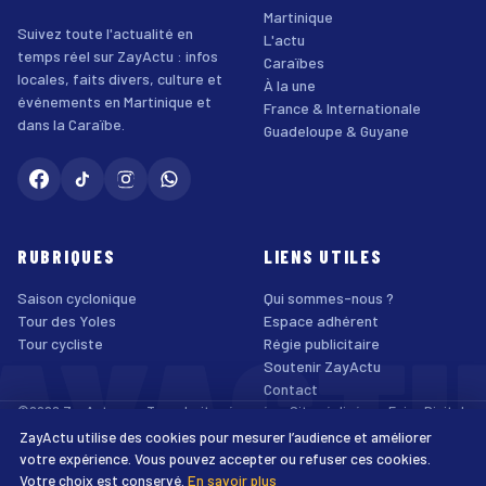
Martinique
Suivez toute l'actualité en
L'actu
temps réel sur ZayActu : infos
Caraïbes
locales, faits divers, culture et
À la une
événements en Martinique et
France & Internationale
dans la Caraïbe.
Guadeloupe & Guyane
RUBRIQUES
LIENS UTILES
Saison cyclonique
Qui sommes-nous ?
AYACT
Tour des Yoles
Espace adhérent
Tour cycliste
Régie publicitaire
Soutenir ZayActu
Contact
©2026 ZayActu.org. Tous droits réservés. · Site réalisé par
Enjoy Digital
Agency
ZayActu utilise des cookies pour mesurer l’audience et améliorer
↑
Mentions légales
Confidentialité
Cookies
CGU
Accessibilité
votre expérience. Vous pouvez accepter ou refuser ces cookies.
Votre choix est conservé.
En savoir plus