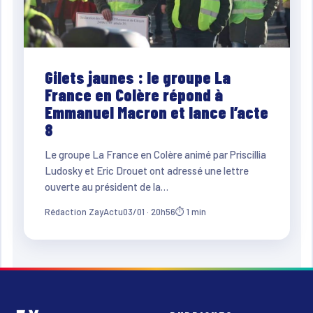
Gilets jaunes : le groupe La
France en Colère répond à
Emmanuel Macron et lance l’acte
8
Le groupe La France en Colère animé par Priscillia
Ludosky et Eric Drouet ont adressé une lettre
ouverte au président de la…
Rédaction ZayActu
03/01 · 20h56
⏱ 1 min