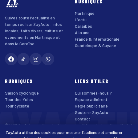
RUBRIQUES
Martinique
Suivez toute l'actualité en
L'actu
temps réel sur ZayActu : infos
Caraïbes
locales, faits divers, culture et
À la une
événements en Martinique et
France & Internationale
dans la Caraïbe.
Guadeloupe & Guyane
RUBRIQUES
LIENS UTILES
Saison cyclonique
Qui sommes-nous ?
AYACT
Tour des Yoles
Espace adhérent
Tour cycliste
Régie publicitaire
Soutenir ZayActu
Contact
©2026 ZayActu.org. Tous droits réservés. · Site réalisé par
Enjoy Digital
Agency
ZayActu utilise des cookies pour mesurer l’audience et améliorer
↑
Mentions légales
Confidentialité
Cookies
CGU
Accessibilité