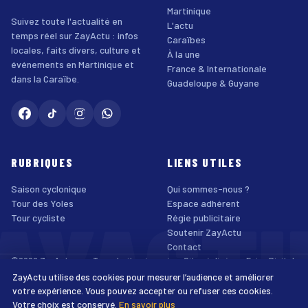
Martinique
Suivez toute l'actualité en
L'actu
temps réel sur ZayActu : infos
Caraïbes
locales, faits divers, culture et
À la une
événements en Martinique et
France & Internationale
dans la Caraïbe.
Guadeloupe & Guyane
RUBRIQUES
LIENS UTILES
Saison cyclonique
Qui sommes-nous ?
AYACT
Tour des Yoles
Espace adhérent
Tour cycliste
Régie publicitaire
Soutenir ZayActu
Contact
©2026 ZayActu.org. Tous droits réservés. · Site réalisé par
Enjoy Digital
Agency
ZayActu utilise des cookies pour mesurer l’audience et améliorer
↑
Mentions légales
Confidentialité
Cookies
CGU
Accessibilité
votre expérience. Vous pouvez accepter ou refuser ces cookies.
Votre choix est conservé.
En savoir plus