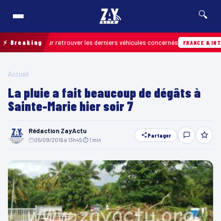
🔍
de terrain pour retrouver les derniers véhicules concernés
⚡ Breaking
FRANCE & INTER
Accueil
La pluie a fait beaucoup de dégâts à
Sainte-Marie hier soir 7
Rédaction ZayActu
Partager
05/09/2016 à 13h45
·
⏱ 1 min