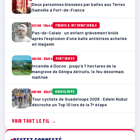
Deux personnes blessées par balles aux Terres
Sainville à Fort-de-France
07/08 · 13h46
FRANCE & INTERNATIONALE
Pas-de-Calais : un enfant grièvement brûlé
après l’explosion d’une balle antistress achetée
en magasin
06/08 · 21h54
MARTINIQUE
Incendie à Ducos : jusqu’à 7 hectares de la
mangrove de Génipa détruits, le feu désormais
maîtrisé
06/08 · 21h27
GUADELOUPE
Tour cycliste de Guadeloupe 2026 : Edwin Nubul
décroche un Top 10 lors de la 7ᵉ étape
VOIR TOUT LE FIL →
RESTEZ CONNECTÉ