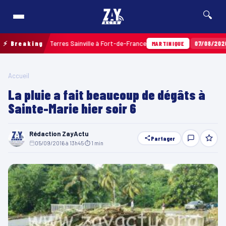
🔍
r balles aux Terres Sainville à Fort-de-France
⚡ Breaking
07/08/2026 · 
MARTINIQUE
Accueil
La pluie a fait beaucoup de dégâts à
Sainte-Marie hier soir 6
Rédaction ZayActu
Partager
05/09/2016 à 13h45
·
⏱ 1 min