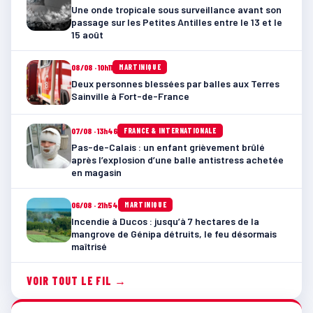
Une onde tropicale sous surveillance avant son
passage sur les Petites Antilles entre le 13 et le
15 août
08/08 · 10h11
MARTINIQUE
Deux personnes blessées par balles aux Terres
Sainville à Fort-de-France
07/08 · 13h46
FRANCE & INTERNATIONALE
Pas-de-Calais : un enfant grièvement brûlé
après l’explosion d’une balle antistress achetée
en magasin
06/08 · 21h54
MARTINIQUE
Incendie à Ducos : jusqu’à 7 hectares de la
mangrove de Génipa détruits, le feu désormais
maîtrisé
VOIR TOUT LE FIL →