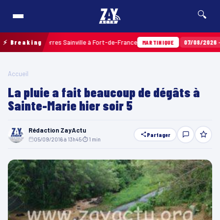
🔍
balles aux Terres Sainville à Fort-de-France
⚡ Breaking
07/08/2026 · 10
MARTINIQUE
Accueil
La pluie a fait beaucoup de dégâts à
Sainte-Marie hier soir 5
Rédaction ZayActu
Partager
05/09/2016 à 13h45
·
⏱ 1 min