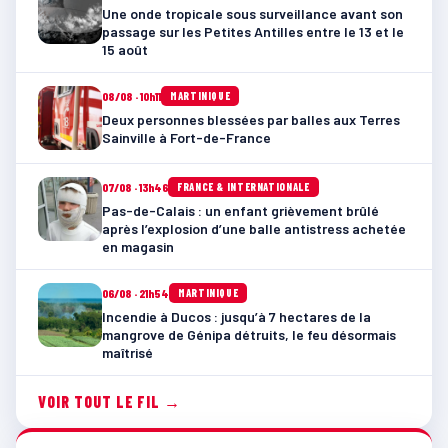
Une onde tropicale sous surveillance avant son
passage sur les Petites Antilles entre le 13 et le
15 août
08/08 · 10h11
MARTINIQUE
Deux personnes blessées par balles aux Terres
Sainville à Fort-de-France
07/08 · 13h46
FRANCE & INTERNATIONALE
Pas-de-Calais : un enfant grièvement brûlé
après l’explosion d’une balle antistress achetée
en magasin
06/08 · 21h54
MARTINIQUE
Incendie à Ducos : jusqu’à 7 hectares de la
mangrove de Génipa détruits, le feu désormais
maîtrisé
VOIR TOUT LE FIL →