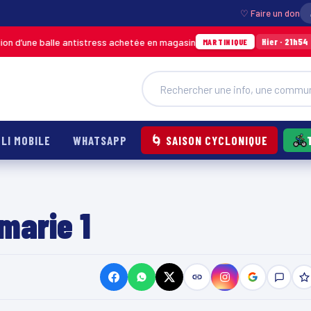
♡ Faire un don
 d’une balle antistress achetée en magasin
Inc
Hier · 21h54
MARTINIQUE
LI MOBILE
WHATSAPP
🌀 SAISON CYCLONIQUE
marie 1