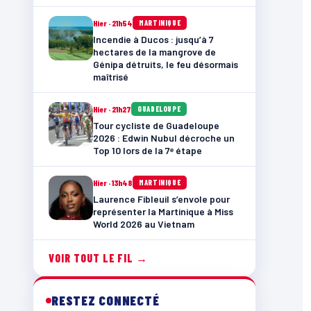
Hier · 21h54
MARTINIQUE
Incendie à Ducos : jusqu’à 7
hectares de la mangrove de
Génipa détruits, le feu désormais
maîtrisé
Hier · 21h27
GUADELOUPE
Tour cycliste de Guadeloupe
2026 : Edwin Nubul décroche un
Top 10 lors de la 7ᵉ étape
Hier · 13h48
MARTINIQUE
Laurence Fibleuil s’envole pour
représenter la Martinique à Miss
World 2026 au Vietnam
VOIR TOUT LE FIL →
RESTEZ CONNECTÉ