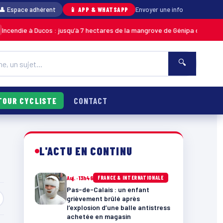
👤 Espace adhérent
📱 APP & WHATSAPP
Envoyer une info
endie à Ducos : jusqu’à 7 hectares de la mangrove de Génipa détruits, le 
🔍
TOUR CYCLISTE
CONTACT
L'ACTU EN CONTINU
Auj. · 13h46
FRANCE & INTERNATIONALE
Pas-de-Calais : un enfant
grièvement brûlé après
l’explosion d’une balle antistress
achetée en magasin