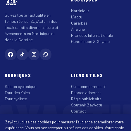
Martinique
Suivez toute l'actualité en
L'actu
temps réel sur ZayActu : infos
Caraïbes
locales, faits divers, culture et
À la une
événements en Martinique et
France & Internationale
dans la Caraïbe.
Guadeloupe & Guyane
RUBRIQUES
LIENS UTILES
Saison cyclonique
Qui sommes-nous ?
AYACT
Tour des Yoles
Espace adhérent
Tour cycliste
Régie publicitaire
Soutenir ZayActu
Contact
©2026 ZayActu.org. Tous droits réservés. · Site réalisé par
Enjoy Digital
ZayActu utilise des cookies pour mesurer l’audience et améliorer votre
Agency
↑
expérience. Vous pouvez accepter ou refuser ces cookies. Votre choix
Mentions légales
Confidentialité
Cookies
CGU
Accessibilité