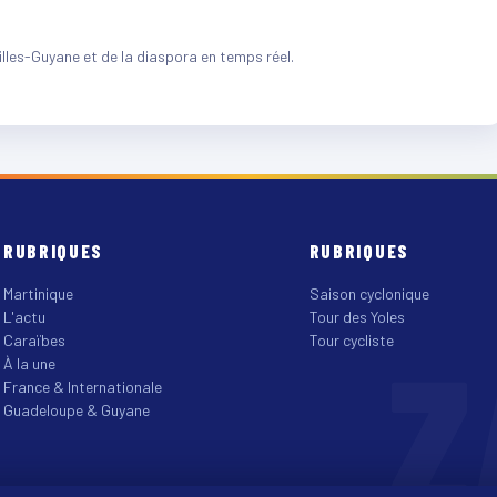
illes-Guyane et de la diaspora en temps réel.
RUBRIQUES
RUBRIQUES
Martinique
Saison cyclonique
L'actu
Tour des Yoles
Z
Caraïbes
Tour cycliste
À la une
France & Internationale
Guadeloupe & Guyane