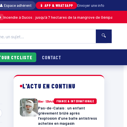
👤 Espace adhérent
📱 APP & WHATSAPP
Envoyer une info
cendie à Ducos : jusqu’à 7 hectares de la mangrove de Génipa détruits, le
🔍
TOUR CYCLISTE
CONTACT
L'ACTU EN CONTINU
Hier · 13h46
FRANCE & INTERNATIONALE
Pas-de-Calais : un enfant
grièvement brûlé après
l’explosion d’une balle antistress
achetée en magasin