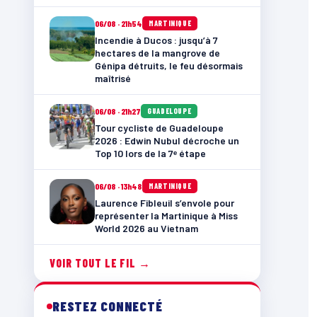
06/08 · 21h54
MARTINIQUE
Incendie à Ducos : jusqu’à 7
hectares de la mangrove de
Génipa détruits, le feu désormais
maîtrisé
06/08 · 21h27
GUADELOUPE
Tour cycliste de Guadeloupe
2026 : Edwin Nubul décroche un
Top 10 lors de la 7ᵉ étape
06/08 · 13h48
MARTINIQUE
Laurence Fibleuil s’envole pour
représenter la Martinique à Miss
World 2026 au Vietnam
VOIR TOUT LE FIL →
RESTEZ CONNECTÉ