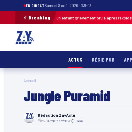
EN DIRECT
Samedi 8 août 2026 · 03h43
⚡ Breaking
Pas-de-Calais : un enfant grièvement brûlé après l’explosion 
ier · 13h46
ACTUS
RÉGIE PUB
APP
Accueil
Jungle Puramid
Rédaction ZayActu
12/04/2017 à 22h13
·
⏱ 1 min