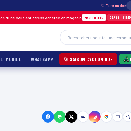
♡ Faire un don
d’une balle antistress achetée en magasin
In
06/08 · 21h54
MARTINIQUE
LI MOBILE
WHATSAPP
🌀 SAISON CYCLONIQUE