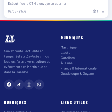
Exécutif de la CTM a envoyé un courrier…
09/05 · 21h39
⏱ 1 min
RUBRIQUES
Martinique
Suivez toute l'actualité en
L'actu
temps réel sur ZayActu : infos
Caraïbes
locales, faits divers, culture et
À la une
événements en Martinique et
France & Internationale
dans la Caraïbe.
Guadeloupe & Guyane
RUBRIQUES
LIENS UTILES
Saison cyclonique
Qui sommes-nous ?