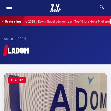
🔍
e de Guadeloupe 2026 : Edwin Nubul décroche un Top 10 lors de la 7ᵉ étape
⚡ Breaking
MA
Accueil
›
LADOM
LADOM
À LA UNE