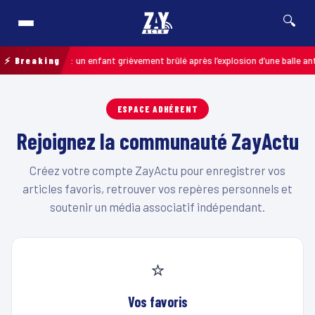
🔍
Pas-de-Calais : un enfant grièvement brûlé après l’explosion d’une balle an
⚡ Breaking
ESPACE ADHÉRENT
Rejoignez la communauté ZayActu
Créez votre compte ZayActu pour enregistrer vos
articles favoris, retrouver vos repères personnels et
soutenir un média associatif indépendant.
⭐
Vos favoris