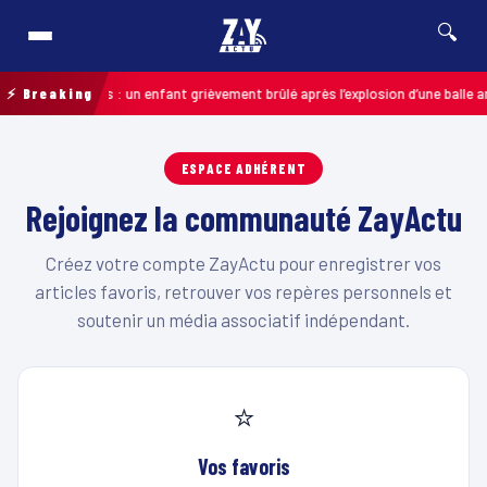
🔍
6
⚡ Breaking
Pas-de-Calais : un enfant grièvement brûlé après l’explosion d’une balle a
ESPACE ADHÉRENT
Rejoignez la communauté ZayActu
Créez votre compte ZayActu pour enregistrer vos
articles favoris, retrouver vos repères personnels et
soutenir un média associatif indépendant.
⭐
Vos favoris