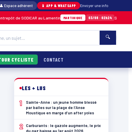
👤 Espace adhérent
📱 APP & WHATSAPP
Envoyer une info
trepôt de SODICAR au Lamentin
Sainte-Anne 
03/08 · 02h24
MARTINIQUE
🔍
TOUR CYCLISTE
CONTACT
LES + LUS
1
Sainte-Anne : un jeune homme blessé
par balles sur la plage de l’Anse
Moustique en marge d’un after yoles
2
Carburants : le gazole augmente, le prix
du gaz baisse au 1er août 2026