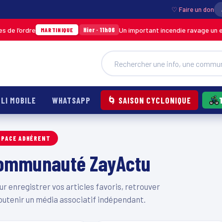
♡ Faire un don
e l’ordre
Un important incendie ravage un en
Hier · 11h06
MARTINIQUE
LI MOBILE
WHATSAPP
🌀 SAISON CYCLONIQUE
SPACE ADHÉRENT
 communauté ZayActu
 enregistrer vos articles favoris, retrouver
outenir un média associatif indépendant.