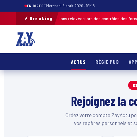
EN DIRECT
Mercredi 5 août 2026 · 19h18
⚡ Breaking
ch 2026 : plus de 120 infractions relevées lors des contrôles des forces d
ACTUS
RÉGIE PUB
APP
E
Rejoignez la
Créez votre compte ZayActu pour
vos repères personnels et s