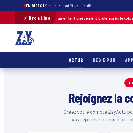
EN DIRECT
Samedi 8 août 2026 · 04h16
⚡ Breaking
Pas-de-Calais : un enfant grièvement brûlé après l’explosion 
ier · 13h46
ACTUS
RÉGIE PUB
APP
E
Rejoignez la
Créez votre compte ZayActu pour
vos repères personnels et s