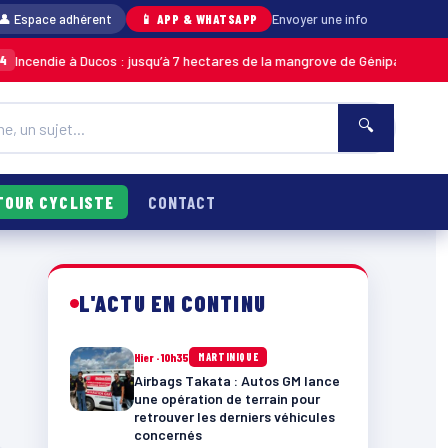
👤 Espace adhérent
📱 APP & WHATSAPP
Envoyer une info
cendie à Ducos : jusqu’à 7 hectares de la mangrove de Génipa détruits, l
🔍
TOUR CYCLISTE
CONTACT
L'ACTU EN CONTINU
Hier · 10h35
MARTINIQUE
Airbags Takata : Autos GM lance
une opération de terrain pour
retrouver les derniers véhicules
concernés