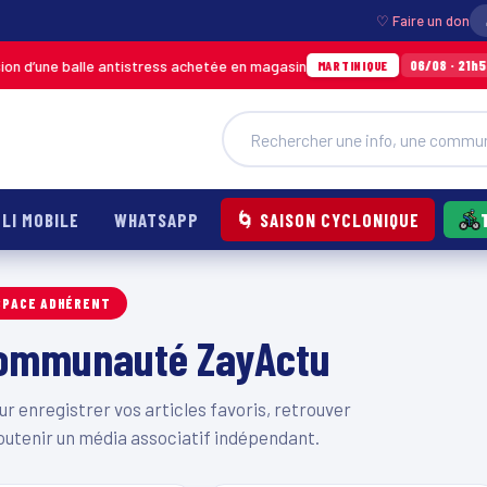
♡ Faire un don
d’une balle antistress achetée en magasin
In
06/08 · 21h54
MARTINIQUE
LI MOBILE
WHATSAPP
🌀 SAISON CYCLONIQUE
SPACE ADHÉRENT
 communauté ZayActu
 enregistrer vos articles favoris, retrouver
outenir un média associatif indépendant.