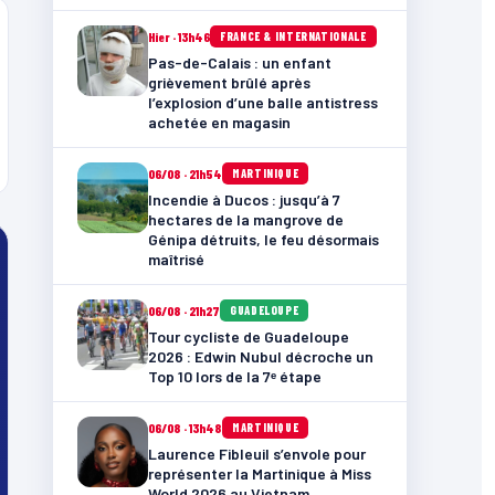
Hier · 13h46
FRANCE & INTERNATIONALE
Pas-de-Calais : un enfant
grièvement brûlé après
l’explosion d’une balle antistress
achetée en magasin
06/08 · 21h54
MARTINIQUE
Incendie à Ducos : jusqu’à 7
hectares de la mangrove de
Génipa détruits, le feu désormais
maîtrisé
06/08 · 21h27
GUADELOUPE
Tour cycliste de Guadeloupe
2026 : Edwin Nubul décroche un
Top 10 lors de la 7ᵉ étape
06/08 · 13h48
MARTINIQUE
Laurence Fibleuil s’envole pour
représenter la Martinique à Miss
World 2026 au Vietnam