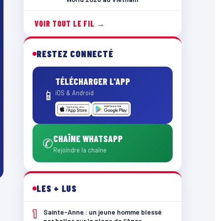
VOIR TOUT LE FIL →
RESTEZ CONNECTÉ
TÉLÉCHARGER L'APP
📱
iOS & Android
CHAÎNE WHATSAPP
✆
Rejoindre la chaîne
LES + LUS
1
Sainte-Anne : un jeune homme blessé
par balles sur la plage de l’Anse