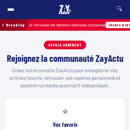
🔍
n de terrain pour retrouver les derniers véhicules concernés
⚡ Breaking
FRANCE & INT
ESPACE ADHÉRENT
Rejoignez la communauté ZayActu
Créez votre compte ZayActu pour enregistrer vos
articles favoris, retrouver vos repères personnels et
soutenir un média associatif indépendant.
⭐
Vos favoris