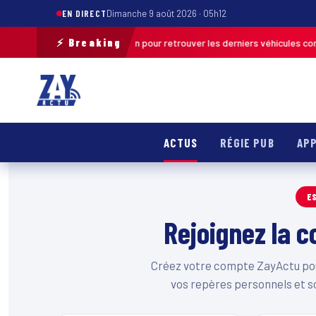
EN DIRECT
Dimanche 9 août 2026 · 05h12
⚡ Breaking
ce une opération de terrain pour retrouver les derniers véhicules conce
ACTUS
RÉGIE PUB
APP
E
Rejoignez la
Créez votre compte ZayActu pour
vos repères personnels et s