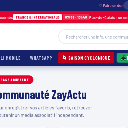
♡ Faire un don
rnés
Pas-de-Calais : un enfant 
07/08 · 13h46
FRANCE & INTERNATIONALE
LI MOBILE
WHATSAPP
🌀 SAISON CYCLONIQUE
SPACE ADHÉRENT
 communauté ZayActu
 enregistrer vos articles favoris, retrouver
outenir un média associatif indépendant.