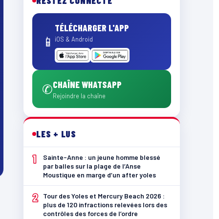
RESTEZ CONNECTÉ
TÉLÉCHARGER L'APP
📱
iOS & Android
CHAÎNE WHATSAPP
✆
Rejoindre la chaîne
LES + LUS
1
Sainte-Anne : un jeune homme blessé
par balles sur la plage de l’Anse
Moustique en marge d’un after yoles
2
Tour des Yoles et Mercury Beach 2026 :
plus de 120 infractions relevées lors des
contrôles des forces de l’ordre