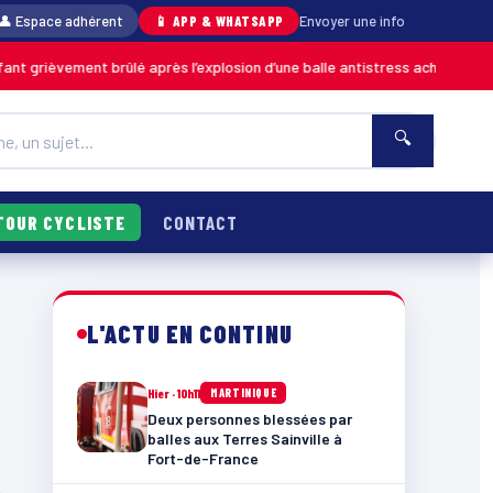
👤 Espace adhérent
📱 APP & WHATSAPP
Envoyer une info
grièvement brûlé après l’explosion d’une balle antistress achetée en ma
🔍
TOUR CYCLISTE
CONTACT
L'ACTU EN CONTINU
Hier · 10h11
MARTINIQUE
Deux personnes blessées par
balles aux Terres Sainville à
Fort-de-France