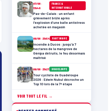
07/08 ·
FRANCE &
INTERNATIONALE
13h46
Pas-de-Calais : un enfant
grièvement brûlé après
l’explosion d’une balle antistress
achetée en magasin
06/08 · 21h54
MARTINIQUE
Incendie à Ducos : jusqu’à 7
hectares de la mangrove de
Génipa détruits, le feu désormais
maîtrisé
06/08 · 21h27
GUADELOUPE
Tour cycliste de Guadeloupe
2026 : Edwin Nubul décroche un
Top 10 lors de la 7ᵉ étape
VOIR TOUT LE FIL →