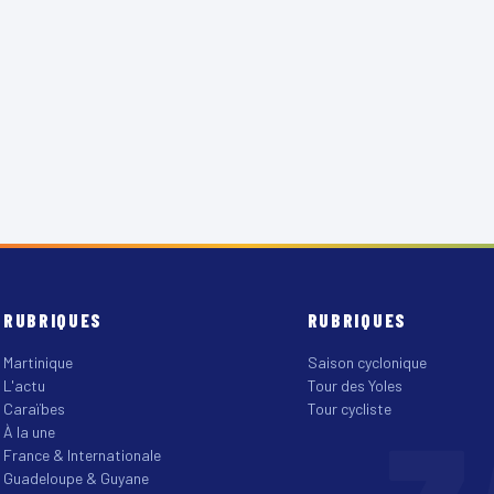
RUBRIQUES
RUBRIQUES
Martinique
Saison cyclonique
L'actu
Tour des Yoles
Caraïbes
Tour cycliste
À la une
France & Internationale
Guadeloupe & Guyane