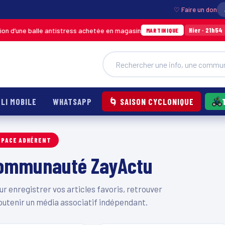
♡ Faire un don
d’une balle antistress achetée en magasin
Inc
Hier · 21h54
MARTINIQUE
LI MOBILE
WHATSAPP
🌀 SAISON CYCLONIQUE
SPACE ADHÉRENT
 communauté ZayActu
 enregistrer vos articles favoris, retrouver
outenir un média associatif indépendant.