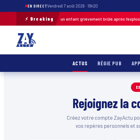
EN DIRECT
Vendredi 7 août 2026 · 19h20
⚡ Breaking
Pas-de-Calais : un enfant grièvement brûlé après l’explosion 
uj. · 13h46
ACTUS
RÉGIE PUB
APP
E
Rejoignez la
Créez votre compte ZayActu pour
vos repères personnels et s