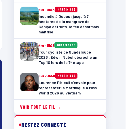
Hier · 21h54
MARTINIQUE
Incendie à Ducos : jusqu’à 7
hectares de la mangrove de
Génipa détruits, le feu désormais
maîtrisé
Hier · 21h27
GUADELOUPE
Tour cycliste de Guadeloupe
2026 : Edwin Nubul décroche un
Top 10 lors de la 7ᵉ étape
Hier · 13h48
MARTINIQUE
Laurence Fibleuil s’envole pour
représenter la Martinique à Miss
World 2026 au Vietnam
VOIR TOUT LE FIL →
RESTEZ CONNECTÉ