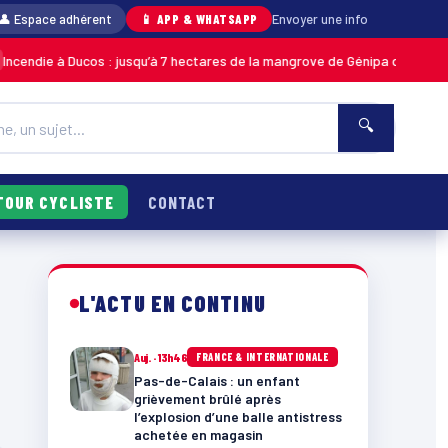
👤 Espace adhérent
📱 APP & WHATSAPP
Envoyer une info
endie à Ducos : jusqu’à 7 hectares de la mangrove de Génipa détruits, le 
🔍
TOUR CYCLISTE
CONTACT
L'ACTU EN CONTINU
Auj. · 13h46
FRANCE & INTERNATIONALE
Pas-de-Calais : un enfant
grièvement brûlé après
l’explosion d’une balle antistress
achetée en magasin