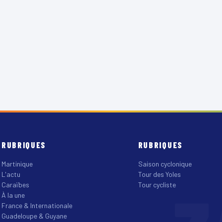
RUBRIQUES
RUBRIQUES
Martinique
Saison cyclonique
L'actu
Tour des Yoles
Caraïbes
Tour cycliste
À la une
France & Internationale
Guadeloupe & Guyane