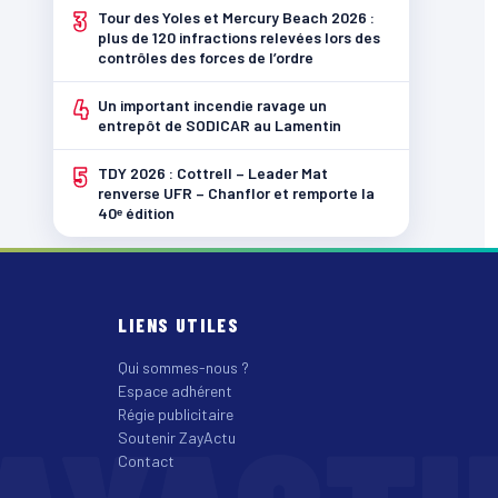
3
Tour des Yoles et Mercury Beach 2026 :
plus de 120 infractions relevées lors des
contrôles des forces de l’ordre
4
Un important incendie ravage un
entrepôt de SODICAR au Lamentin
5
TDY 2026 : Cottrell – Leader Mat
renverse UFR – Chanflor et remporte la
40ᵉ édition
LIENS UTILES
Qui sommes-nous ?
Espace adhérent
Régie publicitaire
Soutenir ZayActu
Contact