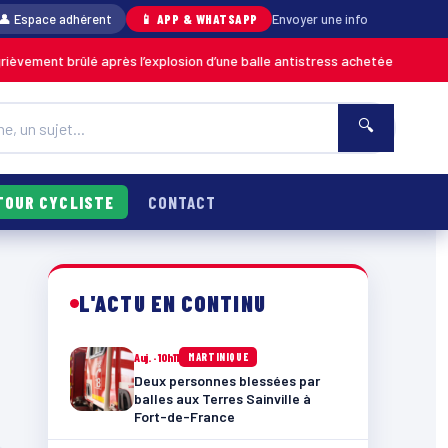
👤 Espace adhérent
📱 APP & WHATSAPP
Envoyer une info
ement brûlé après l’explosion d’une balle antistress achetée en magasin
🔍
TOUR CYCLISTE
CONTACT
L'ACTU EN CONTINU
Auj. · 10h11
MARTINIQUE
Deux personnes blessées par
balles aux Terres Sainville à
Fort-de-France