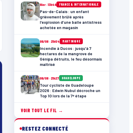
Hier · 13h46
FRANCE & INTERNATIONALE
Pas-de-Calais : un enfant
grièvement brûlé après
l’explosion d’une balle antistress
achetée en magasin
06/08 · 21h54
MARTINIQUE
Incendie à Ducos : jusqu’à 7
hectares de la mangrove de
Génipa détruits, le feu désormais
maîtrisé
06/08 · 21h27
GUADELOUPE
Tour cycliste de Guadeloupe
2026 : Edwin Nubul décroche un
Top 10 lors de la 7ᵉ étape
VOIR TOUT LE FIL →
RESTEZ CONNECTÉ