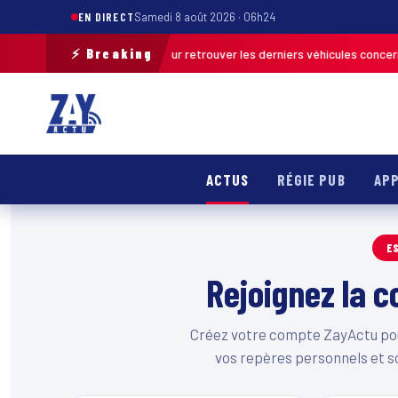
EN DIRECT
Samedi 8 août 2026 · 06h24
⚡ Breaking
une opération de terrain pour retrouver les derniers véhicules concernés
ACTUS
RÉGIE PUB
APP
E
Rejoignez la
Créez votre compte ZayActu pour
vos repères personnels et s