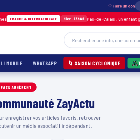
♡ Faire un don
Pas-de-Calais : un enfant grièv
Hier · 13h46
FRANCE & INTERNATIONALE
LI MOBILE
WHATSAPP
🌀 SAISON CYCLONIQUE
SPACE ADHÉRENT
 communauté ZayActu
 enregistrer vos articles favoris, retrouver
outenir un média associatif indépendant.