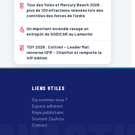
3
Tour des Yoles et Mercury Beach 2026 :
plus de 120 infractions relevées lors des
contrôles des forces de l’ordre
4
Un important incendie ravage un
entrepôt de SODICAR au Lamentin
5
TDY 2026 : Cottrell – Leader Mat
renverse UFR – Chanflor et remporte la
40ᵉ édition
LIENS UTILES
Qui sommes-nous ?
Espace adhérent
Régie publicitaire
Soutenir ZayActu
Contact