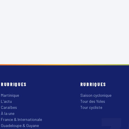
RUBRIQUES
RUBRIQUES
Martinique
Saison cyclonique
L'actu
Tour des Yoles
Caraïbes
Tour cycliste
À la une
France & Internationale
Guadeloupe & Guyane