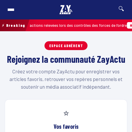
🔍
plus de 120 infractions relevées lors des contrôles des forces de l’ordre
⚡ Breaking
MA
ESPACE ADHÉRENT
Rejoignez la communauté ZayActu
Créez votre compte ZayActu pour enregistrer vos
articles favoris, retrouver vos repères personnels et
soutenir un média associatif indépendant.
⭐
Vos favoris