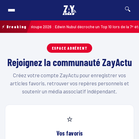
🔍
ycliste de Guadeloupe 2026 : Edwin Nubul décroche un Top 10 lors de la 7ᵉ éta
⚡ Breaking
ESPACE ADHÉRENT
Rejoignez la communauté ZayActu
Créez votre compte ZayActu pour enregistrer vos
articles favoris, retrouver vos repères personnels et
soutenir un média associatif indépendant.
⭐
Vos favoris