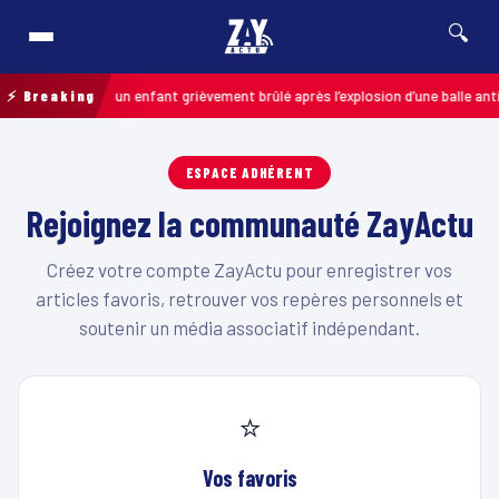
🔍
Pas-de-Calais : un enfant grièvement brûlé après l’explosion d’une balle ant
⚡ Breaking
ESPACE ADHÉRENT
Rejoignez la communauté ZayActu
Créez votre compte ZayActu pour enregistrer vos
articles favoris, retrouver vos repères personnels et
soutenir un média associatif indépendant.
⭐
Vos favoris